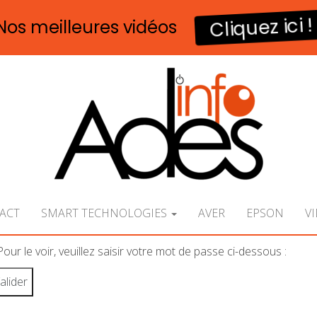
Cliquez ici !
Nos meilleures vidéos‎ ‎ ‎ ‎ ‎
ACT
SMART TECHNOLOGIES
AVER
EPSON
V
r le voir, veuillez saisir votre mot de passe ci-dessous :